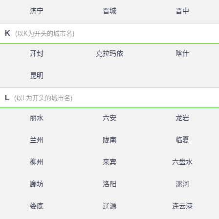
济宁
晋城
晋中
K
(以K为开头的城市名)
开封
克拉玛依
喀什
昆明
L
(以L为开头的城市名)
丽水
六安
龙岩
兰州
陇南
临夏
柳州
来宾
六盘水
廊坊
洛阳
漯河
娄底
辽源
连云港