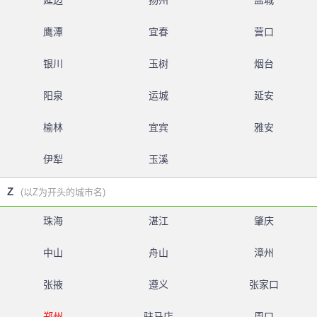
延边
扬州
盐城
鹰潭
宜春
营口
银川
玉树
烟台
阳泉
运城
延安
榆林
宜宾
雅安
伊犁
玉溪
Z
(以Z为开头的城市名)
珠海
湛江
肇庆
中山
舟山
漳州
张掖
遵义
张家口
郑州
驻马店
周口