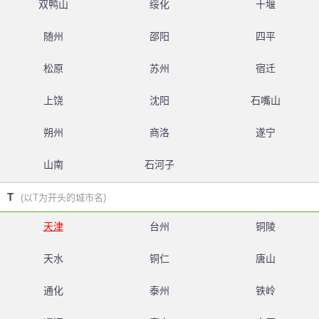
双鸭山
绥化
十堰
随州
邵阳
四平
松原
苏州
宿迁
上饶
沈阳
石嘴山
朔州
商洛
遂宁
山南
石河子
T
(以T为开头的城市名)
天津
台州
铜陵
天水
铜仁
唐山
通化
泰州
铁岭