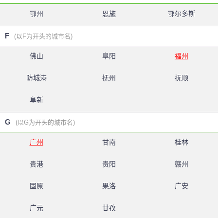
鄂州
恩施
鄂尔多斯
F
(以F为开头的城市名)
佛山
阜阳
福州
防城港
抚州
抚顺
阜新
G
(以G为开头的城市名)
广州
甘南
桂林
贵港
贵阳
赣州
固原
果洛
广安
广元
甘孜