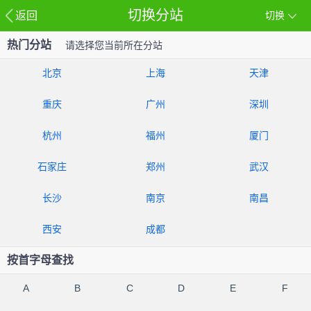
切换分站
返回
切换
热门分站
请选择您当前所在分站
北京
上海
天津
重庆
广州
深圳
杭州
福州
厦门
石家庄
郑州
武汉
长沙
南京
南昌
西安
成都
按首字母查找
A
B
C
D
E
F