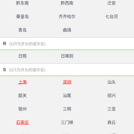
黔东南
黔西南
迁安
秦皇岛
齐齐哈尔
七台河
青岛
曲靖
R
(以R为开头的城市名)
日照
日喀则
S
(以S为开头的城市名)
上海
深圳
汕头
韶关
汕尾
绍兴
宿州
三明
三亚
石家庄
三门峡
商丘