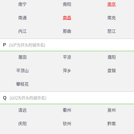
南宁
南阳
南京
南通
南昌
南充
内江
那曲
怒江
P
(以P为开头的城市名)
莆田
平凉
濮阳
平顶山
萍乡
盘锦
攀枝花
Q
(以Q为开头的城市名)
清远
衢州
泉州
庆阳
钦州
黔南