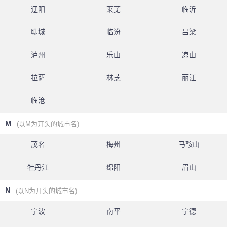
辽阳
莱芜
临沂
聊城
临汾
吕梁
泸州
乐山
凉山
拉萨
林芝
丽江
临沧
M
(以M为开头的城市名)
茂名
梅州
马鞍山
牡丹江
绵阳
眉山
N
(以N为开头的城市名)
宁波
南平
宁德