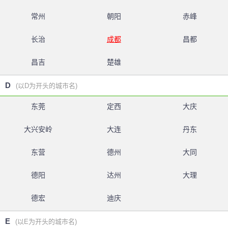
常州
朝阳
赤峰
长治
成都
昌都
昌吉
楚雄
D
(以D为开头的城市名)
东莞
定西
大庆
大兴安岭
大连
丹东
东营
德州
大同
德阳
达州
大理
德宏
迪庆
E
(以E为开头的城市名)