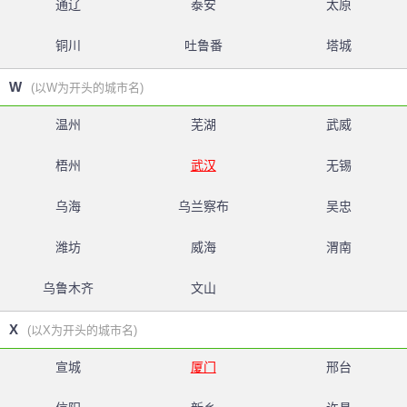
通辽
泰安
太原
铜川
吐鲁番
塔城
W
(以W为开头的城市名)
温州
芜湖
武威
梧州
武汉
无锡
乌海
乌兰察布
吴忠
潍坊
威海
渭南
乌鲁木齐
文山
X
(以X为开头的城市名)
宣城
厦门
邢台