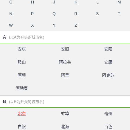
G
H
J
K
L
M
N
P
Q
R
S
T
W
X
Y
Z
A
(以A为开头的城市名)
安庆
安顺
安阳
鞍山
阿拉善
安康
阿坝
阿里
阿克苏
阿勒泰
B
(以B为开头的城市名)
北京
蚌埠
亳州
白银
北海
百色