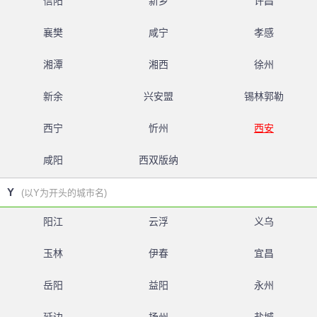
信阳
新乡
许昌
襄樊
咸宁
孝感
湘潭
湘西
徐州
新余
兴安盟
锡林郭勒
西宁
忻州
西安
咸阳
西双版纳
Y
(以Y为开头的城市名)
阳江
云浮
义乌
玉林
伊春
宜昌
岳阳
益阳
永州