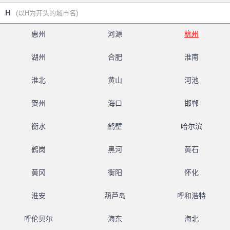
H
(以H为开头的城市名)
惠州
河源
杭州
湖州
合肥
淮南
淮北
黄山
河池
贺州
海口
邯郸
衡水
鹤壁
哈尔滨
鹤岗
黑河
黄石
黄冈
衡阳
怀化
淮安
葫芦岛
呼和浩特
呼伦贝尔
海东
海北