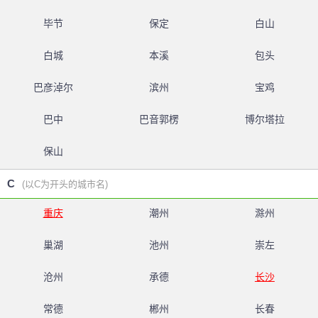
毕节
保定
白山
白城
本溪
包头
巴彦淖尔
滨州
宝鸡
巴中
巴音郭楞
博尔塔拉
保山
C
(以C为开头的城市名)
重庆
潮州
滁州
巢湖
池州
崇左
沧州
承德
长沙
常德
郴州
长春