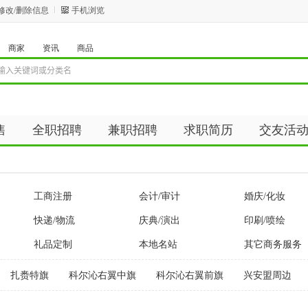
修改/删除信息
手机浏览
商家
资讯
商品
售
全职招聘
兼职招聘
求职简历
交友活
资讯
商品
工商注册
会计/审计
婚庆/化妆
快递/物流
庆典/演出
印刷/喷绘
礼品定制
本地名站
其它商务服务
扎赉特旗
科尔沁右翼中旗
科尔沁右翼前旗
兴安盟周边