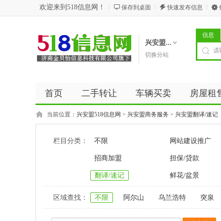
欢迎来到518信息网！
保存到桌面
快速发布信息
信息
兴安盟...
切换分站
首页
二手转让
车辆买卖
房屋租
商务服务
五金建材
优惠券
新闻
当前位置：
兴安盟518信息网
>
兴安盟商务服务
>
兴安盟翻译/速记
栏目分类：
不限
网站建设推广
招商加盟
担保/贷款
翻译/速记
鲜花/盆景
区域查找：
不限
阿尔山
乌兰浩特
突泉