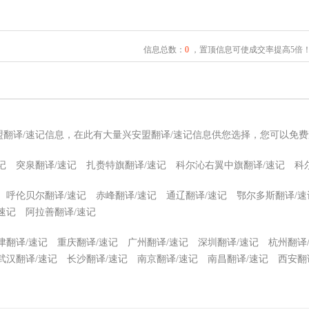
信息总数：
0
，置顶信息可使成交率提高5倍
盟翻译/速记信息，在此有大量兴安盟翻译/速记信息供您选择，您可以免费
记
突泉翻译/速记
扎赉特旗翻译/速记
科尔沁右翼中旗翻译/速记
科
呼伦贝尔翻译/速记
赤峰翻译/速记
通辽翻译/速记
鄂尔多斯翻译/速
速记
阿拉善翻译/速记
津翻译/速记
重庆翻译/速记
广州翻译/速记
深圳翻译/速记
杭州翻译
武汉翻译/速记
长沙翻译/速记
南京翻译/速记
南昌翻译/速记
西安翻