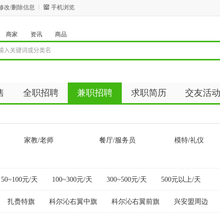
修改/删除信息
手机浏览
商家
资讯
商品
售
全职招聘
兼职招聘
求职简历
交友活
资讯
商品
家教/老师
餐厅/服务员
模特/礼仪
50~100元/天
100~300元/天
300~500元/天
500元以上/天
扎赉特旗
科尔沁右翼中旗
科尔沁右翼前旗
兴安盟周边