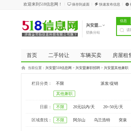
欢迎来到518信息网！
保存到桌面
快速发布信息
信息
兴安盟...
切换分站
首页
二手转让
车辆买卖
房屋租
商务服务
五金建材
优惠券
新闻
当前位置：
兴安盟518信息网
>
兴安盟兼职招聘
>
兴安盟其他兼职
栏目分类：
不限
派发/促销
其他兼职
日薪：
不限
20元以内/天
20~50元/天
区域查找：
不限
阿尔山
乌兰浩特
突泉