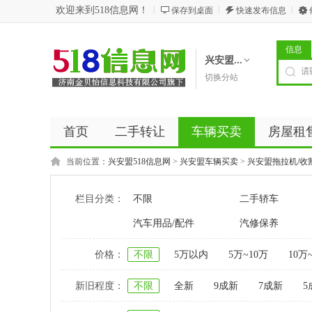
欢迎来到518信息网！
保存到桌面
快速发布信息
信息
兴安盟...
切换分站
首页
二手转让
车辆买卖
房屋租
商务服务
五金建材
优惠券
新闻
当前位置：
兴安盟518信息网
>
兴安盟车辆买卖
>
兴安盟拖拉机/收
栏目分类：
不限
二手轿车
汽车用品/配件
汽修保养
价格：
不限
5万以内
5万~10万
10万
新旧程度：
不限
全新
9成新
7成新
5