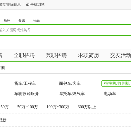
修改/删除信息
手机浏览
商家
资讯
商品
售
全职招聘
兼职招聘
求职简历
交友活
资讯
商品
割机
货车/工程车
面包车/客车
拖拉机/收割机
车辆收购服务
摩托车/燃气车
电动车
~50万
50万~100万
100万~300万
300万以上
成新