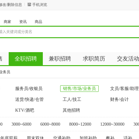
修改/删除信息
手机浏览
商家
资讯
商品
售
全职招聘
兼职招聘
求职简历
交友活
资讯
商品
/业务员
售
服务员/收银员
销售/市场/业务员
文员/客服/助理
送货/快递/仓管
工人/技工
财务/会计
KTV/酒吧
其他招聘
00
3000~6000
6000~8000
8000~12000
12000~30000
30
年底双薪
周末双休
交通补助
加班补助
餐补
话补