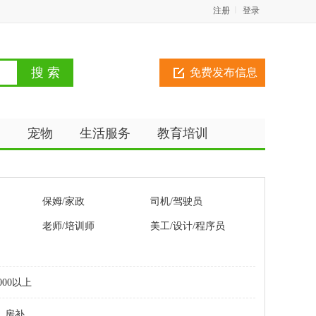
注册
登录
免费发布信息
动
宠物
生活服务
教育培训
保姆/家政
司机/驾驶员
老师/培训师
美工/设计/程序员
000以上
房补