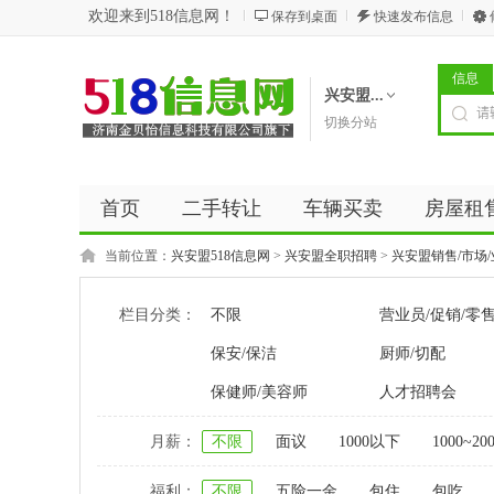
欢迎来到518信息网！
保存到桌面
快速发布信息
信息
兴安盟...
切换分站
首页
二手转让
车辆买卖
房屋租
商务服务
五金建材
优惠券
新闻
当前位置：
兴安盟518信息网
>
兴安盟全职招聘
>
兴安盟销售/市场
栏目分类：
不限
营业员/促销/零
保安/保洁
厨师/切配
保健师/美容师
人才招聘会
月薪：
不限
面议
1000以下
1000~20
福利：
不限
五险一金
包住
包吃